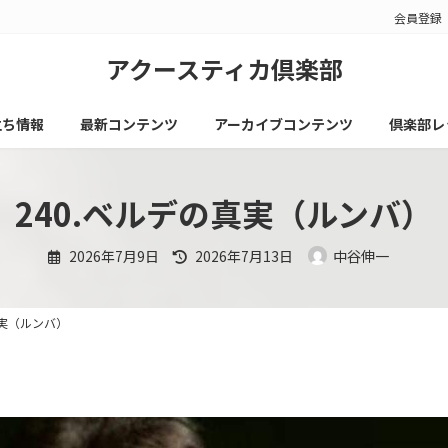
会員登録
アクースティカ倶楽部
立ち情報
最新コンテンツ
アーカイブコンテンツ
倶楽部レ
240.ベルデの真実（ルンバ）
最
2026年7月9日
2026年7月13日
中谷伸一
終
更
新
日
時
真実（ルンバ）
: