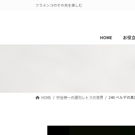
コ
ナ
フラメンコのその先を楽しむ
ン
ビ
テ
ゲ
ン
ー
ツ
シ
HOME
お役
へ
ョ
ス
ン
キ
に
ッ
移
プ
動
HOME
中谷伸一の週刊レトラの世界
240.ベルデの