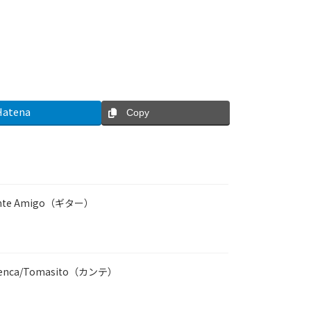
Hatena
Copy
nte Amigo（ギター）
enca/Tomasito（カンテ）