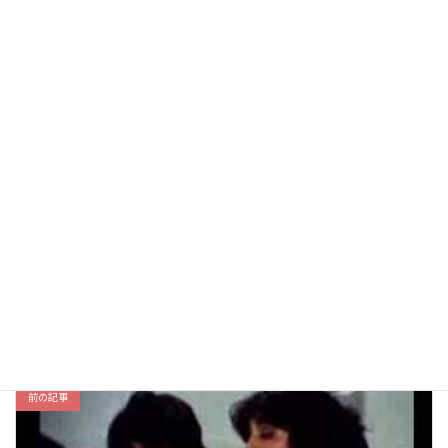
【１１】Fandango del Tiriri/El Tiriri（カンテ）
2026年5月23日
Fandangos（ファンダンゴ）
、
カテゴリー
フラメンコYouTube整理整頓
タグ
アントニオ・ソト
ファンダンゴ
マヌエル・アグヘータ
コメントを残す
コメントを投稿するには
ログイン
してください。
前の記事