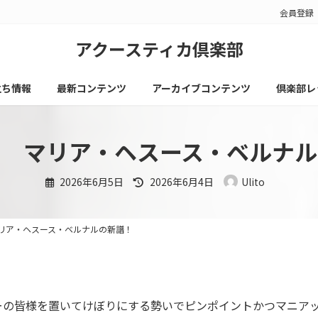
会員登録
アクースティカ倶楽部
立ち情報
最新コンテンツ
アーカイブコンテンツ
倶楽部レ
タ マリア・ヘスース・ベルナル
最
2026年6月5日
2026年6月4日
Ulito
終
更
新
日
時
リア・ヘスース・ベルナルの新譜！
:
ーの皆様を置いてけぼりにする勢いでピンポイントかつマニア