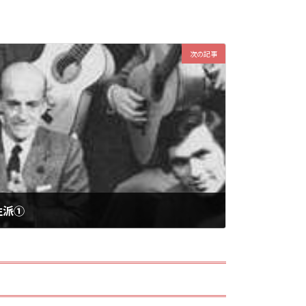
次の記事
性派①