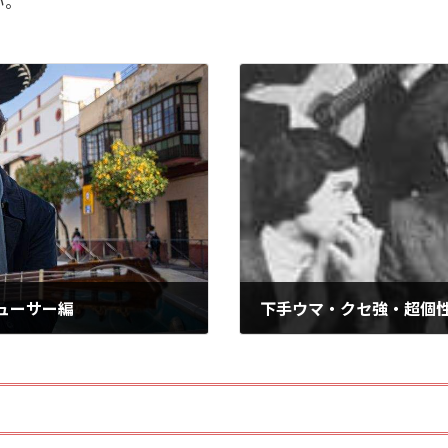
い。
ューサー編
下手ウマ・クセ強・超個
2026年6月15日