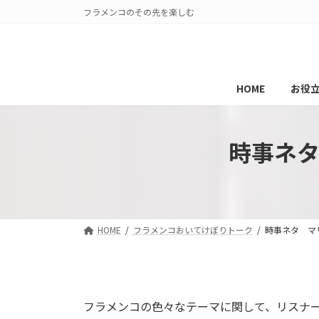
コ
ナ
フラメンコのその先を楽しむ
ン
ビ
テ
ゲ
ン
ー
ツ
シ
HOME
お役
へ
ョ
ス
ン
キ
に
時事ネ
ッ
移
プ
動
HOME
フラメンコおいてけぼりトーク
時事ネタ マ
フラメンコの色々なテーマに関して、リスナ