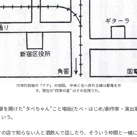
70年代前後の『ナナ』 の地図。 中央と左へ折れる線は都電を示
す。現在の“四季の道” はその名残りだ。
扉を開けた"タべちゃん"こと喰始(たべ・はじめ/劇作家・演出家
という。
の店で知らない人と酒飲んで話したり、そういう仲間と一緒に