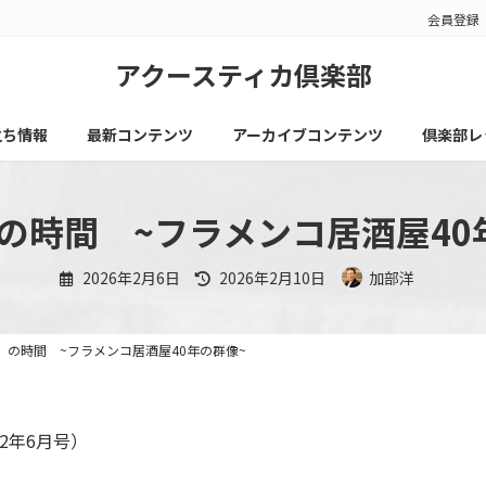
会員登録
アクースティカ倶楽部
立ち情報
最新コンテンツ
アーカイブコンテンツ
倶楽部レ
の時間 ~フラメンコ居酒屋40
最
2026年2月6日
2026年2月10日
加部洋
終
更
新
日
時
」の時間 ~フラメンコ居酒屋40年の群像~
:
2年6月号）