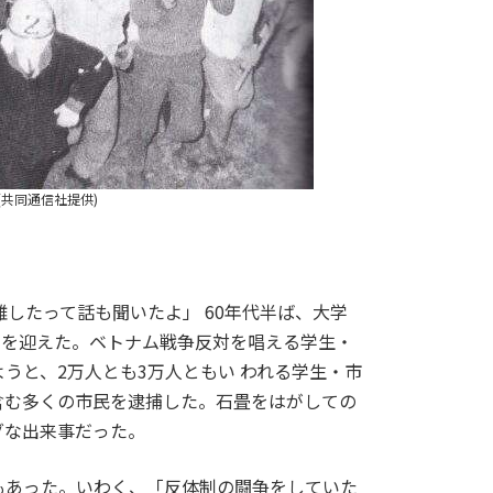
(共同通信社提供)
したって話も聞いたよ」 60年代半ば、大学
点を迎えた。ベトナム戦争反対を唱える学生・
うと、2万人とも3万人ともい われる学生・市
含む多くの市民を逮捕した。石畳をはがしての
グな出来事だった。
もあった。いわく、「反体制の闘争をしていた