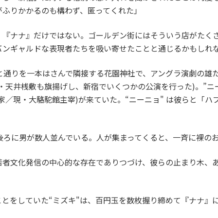
がふりかかるのも構わず、匿ってくれた」
『ナナ』だけではない。ゴールデン街にはそういう店がたく
バンギャルドな表現者たちを吸い寄せたことと通じるかもしれ
と通りを一本はさんで隣接する花園神社で、アングラ演劇の雄
・天井桟敷も旗揚げし、新宿でいくつかの公演を行った)。”ニ
家／現・大駱駝館主宰)が来ていた。“ニーニョ" は彼らと「
ろに男が数人並んでいる。人が集まってくると、一斉に裸のお
者文化発信の中心的な存在でありつづけ、彼らの止まり木、あ
とをしていた“ミズキ"は、百円玉を数枚握り締めて『ナナ』