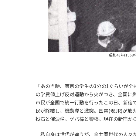
昭和43年(19
「あの当時、東京の学生の3分の1ぐらいが全
の学費値上げ反対運動から火がつき、全国に燃
市民が全国で統一行動を行ったこの日、新宿で
民が終結し、機動隊と激突。国電(現JR)が
投石と催涙弾。ゲバ棒と警棒。現在の新宿か
私自身は世代が違うが、全共闘世代の人々か