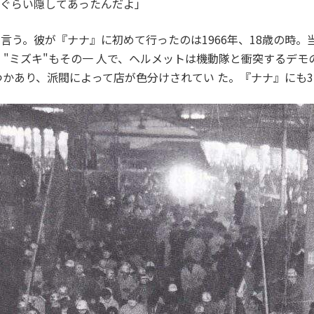
個ぐらい隠してあったんだよ」
言う。彼が『ナナ』に初めて行ったのは1966年、18歳の時。
"ミズキ"もその一 人で、ヘルメットは機動隊と衝突するデ
かあり、派閥によって店が色分けされてい た。『ナナ』にも