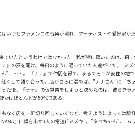
はいつもフラメンコの音楽が流れ、アーティストや愛好家が演
来ていたというわけではなかった。私が特に驚いたのは、何十
ナ』の扉を開け、毎日のように通っていた人達がいた。"ミズキ
ちゃん"、⋯⋯。 『ナナ』で仲間を得て、まるでそこが安住の
低くして語り合った。店がさらに混めば、"ナナさん"に「ち
なった後、『ナナ』の仮営業をしようと決めたのは、彼ら――フ
ほかはほとんどが50代である。
もなく店を一軒切り回していくなど、考えようによっては酔狂
ANA』に顔を出す3人の常連("ミズキ"、"タべちゃん"、"ム