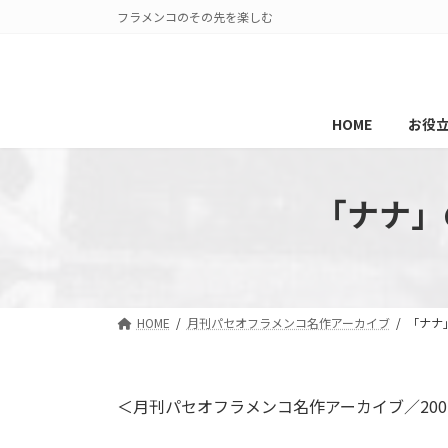
コ
ナ
フラメンコのその先を楽しむ
ン
ビ
テ
ゲ
ン
ー
ツ
シ
HOME
お役
へ
ョ
ス
ン
キ
に
「ナナ」
ッ
移
プ
動
HOME
月刊パセオフラメンコ名作アーカイブ
「ナナ
＜月刊パセオフラメンコ名作アーカイブ／200