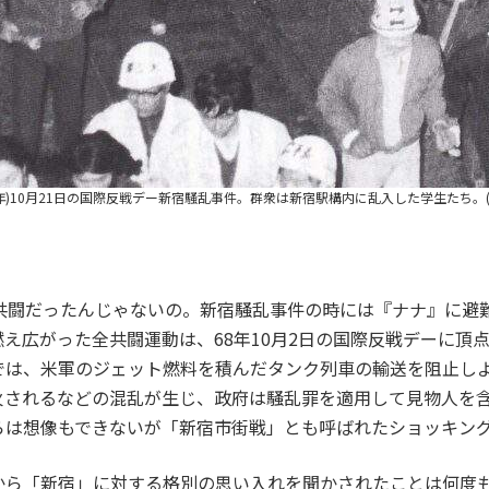
68年)10月21日の国際反戦デー新宿騒乱事件。群衆は新宿駅構内に乱入した学生たち。
共闘だったんじゃないの。新宿騒乱事件の時には『ナナ』に避難
え広がった全共闘運動は、68年10月2日の国際反戦デーに頂
は、米軍のジェット燃料を積んだタンク列車の輸送を阻止しよ
放火されるなどの混乱が生じ、政府は騒乱罪を適用して見物人を
らは想像もできないが「新宿市街戦」とも呼ばれたショッキン
ら「新宿」に対する格別の思い入れを聞かされたことは何度