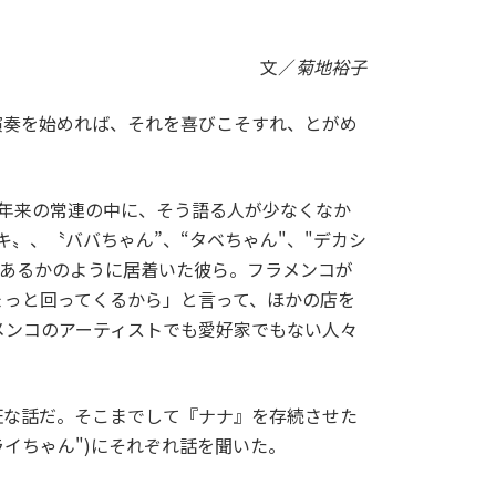
文／
菊地裕子
奏を始めれば、それを喜びこそすれ、とがめ
年来の常連の中に、そう語る人が少なくなか
〟、〝ババちゃん”、“タベちゃん"、"デカシ
地であるかのように居着いた彼ら。フラメンコが
ょっと回ってくるから」と言って、ほかの店を
ラメンコのアーティストでも愛好家でもない人々
な話だ。そこまでして『ナナ』を存続させた
ライちゃん")にそれぞれ話を聞いた。