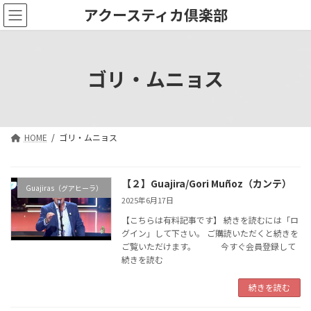
コ
ナ
アクースティカ倶楽部
ン
ビ
テ
ゲ
ン
ー
ツ
シ
ゴリ・ムニョス
へ
ョ
ス
ン
キ
に
ッ
移
プ
動
HOME
ゴリ・ムニョス
【２】Guajira/Gori Muñoz（カンテ）
Guajiras（グアヒーラ）
2025年6月17日
【こちらは有料記事です】 続きを読むには「ロ
グイン」して下さい。 ご購読いただくと続きを
ご覧いただけます。 今すぐ会員登録して
続きを読む
続きを読む